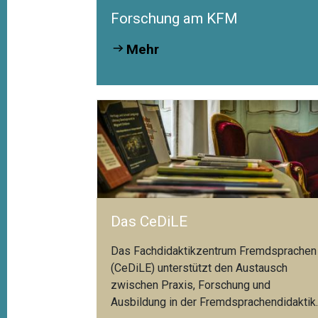
Forschung am KFM
Mehr
Das CeDiLE
Das Fachdidaktikzentrum Fremdsprachen
(CeDiLE) unterstützt den Austausch
zwischen Praxis, Forschung und
Ausbildung in der Fremdsprachendidaktik