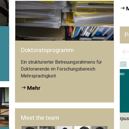
P
Doktoratsprogramm
Ein strukturierter Betreuungsrahmens für
Doktorierende im Forschungsbereich
Mehr­sprachigkeit.
Mehr
Meet the team
Formative Beurteilung des
Das Schweizer Lernerkorpus
Sprechens im DaF-Unterricht:
SWIKO