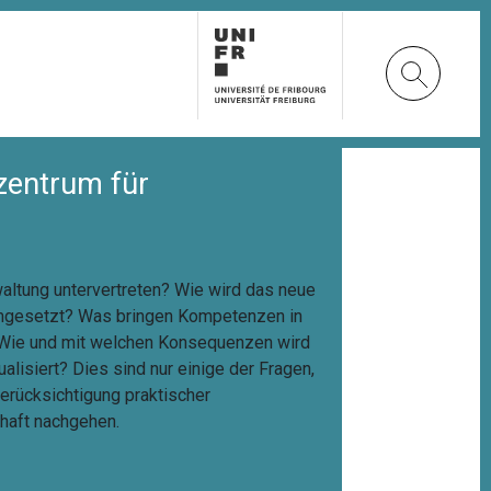
zentrum für
altung untervertreten? Wie wird das neue
 umgesetzt? Was bringen Kompetenzen in
? Wie und mit welchen Konsequenzen wird
lisiert? Dies sind nur einige der Fragen,
erücksichtigung praktischer
haft nachgehen.