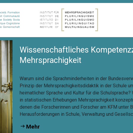
Wissenschaftliches Kompetenz
Mehrsprachigkeit
Warum sind die Sprachminderheiten in der Bundesverw
Prinzip der Mehrsprachigkeitsdidaktik in der Schule
heimatlicher Sprache und Kultur für die Schulsprache
in statistischen Erhebungen Mehrsprachigkeit konzeptua
denen die Forscherinnen und Forscher am KFM unter B
Herausforderungen in Schule, Verwaltung und Gesellsc
Mehr