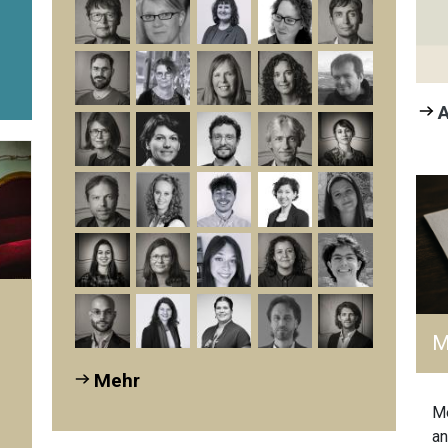
Praktiken und
Überzeugungen von
Lehrpersonen der...
A
M
Mehr
Me
.
an