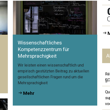
O
Wissenschaftliches
Kompetenzzentrum für
A
Mehrsprachigkeit
e
Wir leisten einen wissenschaftlich und
empirisch gestützten Beitrag zu aktuellen
Ré
gesellschaftlichen Fragen rund um die
§C
Mehrsprachigkeit
Qu
Mehr
su
vo