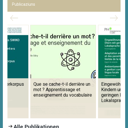
Publicaziuns
us
Que se cache-t-il derrière un
Eingewöhnung in Kitas 
mot ? Apprentissage et
Kindern und Eltern mit
enseignement du vocabulaire
geringen Kenntnissen d
Lokalsprache
Alle Publikationen