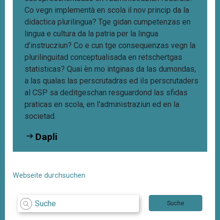
Co vegn implementà en scola il nov princip da la
didactica plurilingua?
Tge gidan cumpetenzas en
lingua e cultura da la patria per la lingua
d’instrucziun?
Co e cun tge consequenzas vegn la
plurilinguitad conceptualisada en retschertgas
statisticas? Quai èn mo intginas da las dumondas,
a las qualas las perscrutadras ed ils perscrutaders
al CSP sa deditgeschan resguardond las sfidas
praticas en scola, en l'administraziun ed en la
societad.
Dapli
Webseite durchsuchen