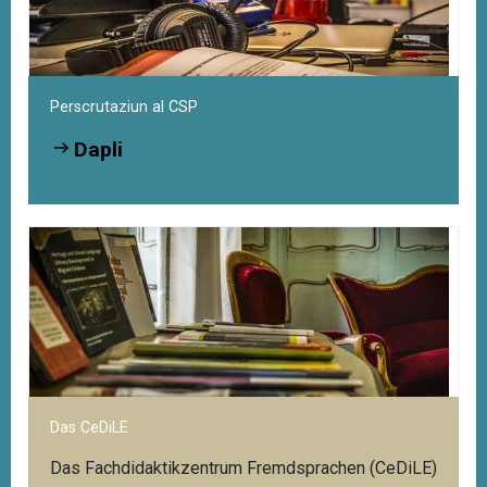
Perscrutaziun al CSP
Dapli
Das CeDiLE
Das Fachdidaktikzentrum Fremdsprachen (CeDiLE)