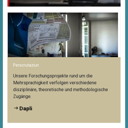
Digitale Angebote des Kompetenzzentrums
Di
Sp
Zugriff auf das Webportal Mehrsprachigkeit:
Al
Dapli
We
Perscrutaziun
Unsere Forschungsprojekte rund um die
Mehrsprachigkeit verfolgen verschiedene
disziplinäre, theoretische und methodologische
Zugänge.
Dapli