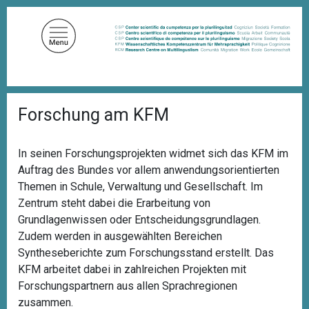
D
i
r
e
k
t
P
z
Forschung am KFM
f
u
a
d
m
n
In seinen Forschungsprojekten widmet sich das KFM im
I
a
Auftrag des Bundes vor allem anwendungsorientierten
n
v
i
Themen in Schule, Verwaltung und Gesellschaft. Im
h
g
Zentrum steht dabei die Erarbeitung von
a
a
Grundlagenwissen oder Entscheidungsgrundlagen.
l
t
i
Zudem werden in ausgewählten Bereichen
t
o
Syntheseberichte zum Forschungsstand erstellt. Das
n
KFM arbeitet dabei in zahlreichen Projekten mit
Forschungspartnern
aus allen Sprachregionen
zusammen.