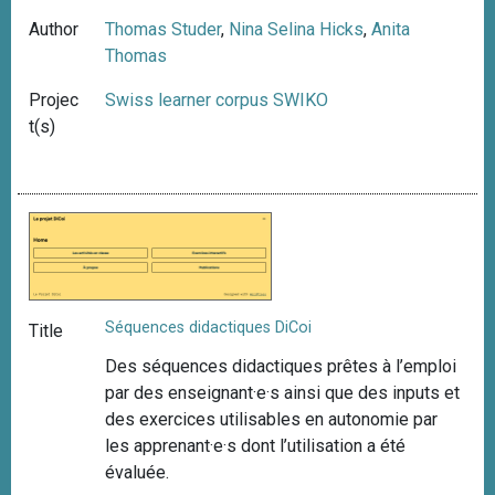
Author
Thomas Studer
,
Nina Selina Hicks
,
Anita
Thomas
Projec
Swiss learner corpus SWIKO
t(s)
Séquences didactiques DiCoi
Title
Des séquences didactiques prêtes à l’emploi
par des enseignant·e·s ainsi que des inputs et
des exercices utilisables en autonomie par
les apprenant·e·s dont l’utilisation a été
évaluée.