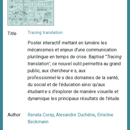
Tracing translation
Title
Poster interactif mettant en lumière les
mécanismes et enjeux d’une communication
plurilingue en temps de crise. Baptisé "
Tracing
translation"
, ce nouvel outil permettra au grand
public, aux chercheur·e·s, aux
professionnel·le·s des domaines de la santé,
du social et de l’éducation ainsi qu’aux
étudiant·e·s d'explorer de manière visuelle et
dynamique les principaux résultats de l’étude.
Author
Renata Coray
,
Alexandre Duchêne
,
Emeline
Beckmann