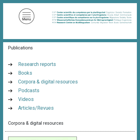
S
k
i
p
t
o
B
Publications
m
r
a
e
a
i
Research reports
d
n
Books
c
c
r
Corpora & digital resources
u
o
m
Podcasts
n
b
Videos
t
Articles/Revues
e
n
Corpora & digital resources
t