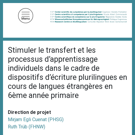
A
l
l
e
r
a
F
u
Stimuler le transfert et les
i
c
l
processus d’apprentissage
d
o
'
individuels dans le cadre de
n
A
dispositifs d’écriture plurilingues en
t
r
i
e
cours de langues étrangères en
a
n
n
6ème année primaire
u
e
p
r
Direction de projet
i
Mirjam Egli Cuenat (PHSG)
n
Ruth Trüb (FHNW)
c