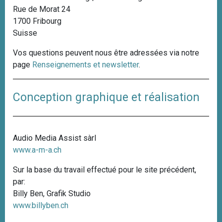
Rue de Morat 24
i
1700 Fribourg
p
Suisse
a
l
Vos questions peuvent nous être adressées via notre
page
Renseignements et newsletter
.
Conception graphique et réalisation
Audio Media Assist sàrl
www.a-m-a.ch
Sur la base du travail effectué pour le site précédent,
par:
Billy Ben, Grafik Studio
www.billyben.ch