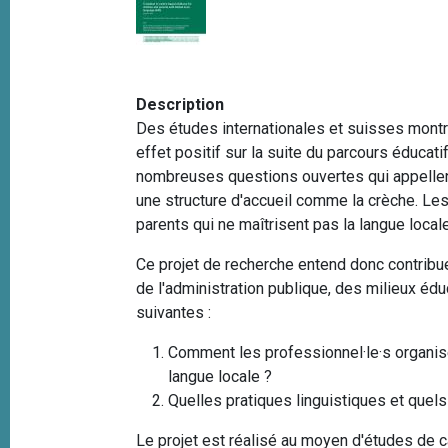
e
i
p
a
l
Description
Des études internationales et suisses montre
effet positif sur la suite du parcours éducati
nombreuses questions ouvertes qui appellent
une structure d'accueil comme la crèche. Les
parents qui ne maîtrisent pas la langue local
Ce projet de recherche entend donc contribu
de l'administration publique, des milieux éduc
suivantes :
Comment les professionnel
·
le
·
s organis
langue locale ?
Quelles pratiques linguistiques et quel
Le projet est réalisé au moyen d'études de 