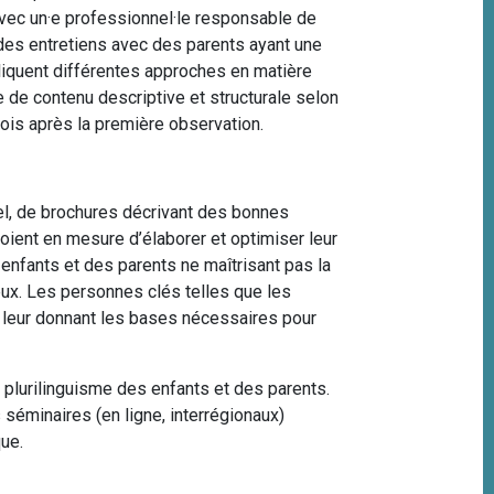
avec un
·
e professionnel
·
le responsable de
ue des entretiens avec des parents ayant une
liquent différentes approches en matière
de contenu descriptive et structurale selon
ois après la première observation.
el, de brochures décrivant des bonnes
soient en mesure d’élaborer et optimiser leur
enfants et des parents ne maîtrisant pas la
eux. Les personnes clés telles que les
 leur donnant les bases nécessaires pour
 plurilinguisme des enfants et des parents.
éminaires (en ligne, interrégionaux)
que.