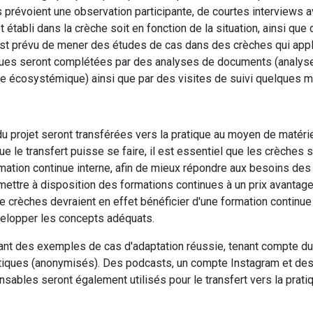
 prévoient une observation participante, de courtes interviews 
ept établi dans la crèche soit en fonction de la situation, ainsi q
l est prévu de mener des études de cas dans des crèches qui app
ques seront complétées par des analyses de documents (analyse 
e écosystémique) ainsi que par des visites de suivi quelques m
 projet seront transférées vers la pratique au moyen de matéri
e le transfert puisse se faire, il est essentiel que les crèches 
mation continue interne, afin de mieux répondre aux besoins des 
e mettre à disposition des formations continues à un prix avantag
crèches devraient en effet bénéficier d'une formation continue
velopper les concepts adéquats.
tant des exemples de cas d'adaptation réussie, tenant compte du
iques (anonymisés). Des podcasts, un compte Instagram et des s
nsables seront également utilisés pour le transfert vers la prati