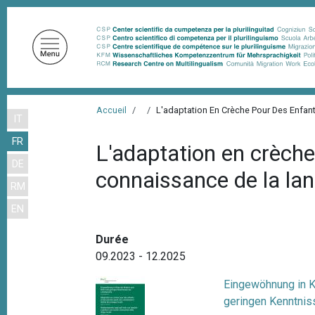
A
l
l
e
r
a
F
u
Accueil
L'adaptation En Crèche Pour Des Enfan
IT
i
c
FR
o
l
L'adaptation en crèche
n
DE
d
connaissance de la lan
t
RM
'
e
EN
n
A
u
r
Durée
p
i
09.2023 - 12.2025
r
a
i
Eingewöhnung in Ki
n
n
geringen Kenntnis
c