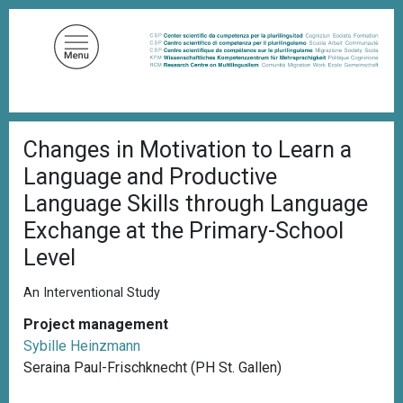
S
k
i
p
t
o
B
m
Changes in Motivation to Learn a
r
a
e
Language and Productive
a
i
d
Language Skills through Language
n
c
Exchange at the Primary-School
c
r
u
o
Level
m
n
b
t
An Interventional Study
e
Project management
n
Sybille Heinzmann
t
Seraina Paul-Frischknecht (PH St. Gallen)