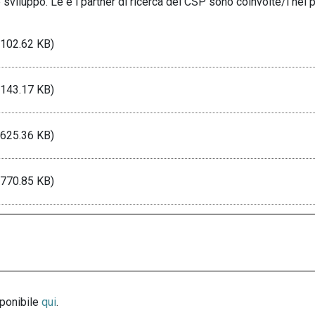
 sviluppo. Le e i partner di ricerca del CSP sono coinvolte/i nel 
102.62 KB)
143.17 KB)
625.36 KB)
770.85 KB)
sponibile
qui
.