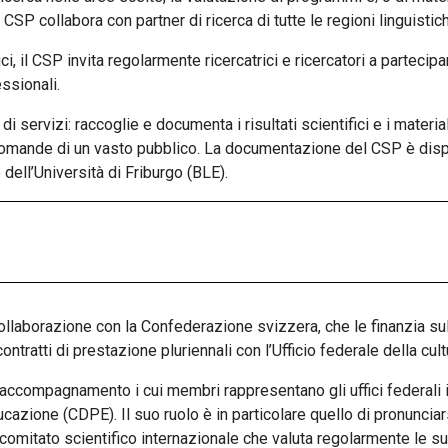
Il CSP collabora con partner di ricerca di tutte le regioni linguistic
i, il CSP invita regolarmente ricercatrici e ricercatori a parteci
ssionali.
 servizi: raccoglie e documenta i risultati scientifici e i materia
domande di un vasto pubblico. La documentazione del CSP è dispo
o dell’Università di Friburgo (BLE).
ollaborazione con la Confederazione svizzera, che le finanzia sull
contratti di prestazione pluriennali con l’Ufficio federale della cu
accompagnamento i cui membri rappresentano gli uffici federali 
ucazione (CDPE). Il suo ruolo è in particolare quello di pronunciar
 comitato scientifico internazionale che valuta regolarmente le sue