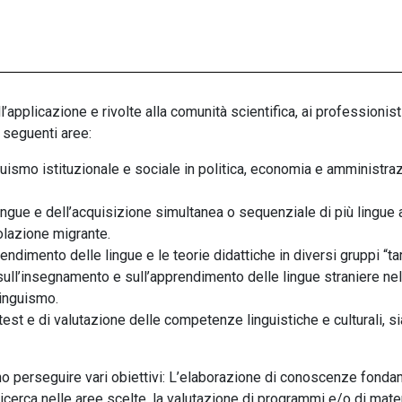
’applicazione e rivolte alla comunità scientifica, ai professionist
e seguenti aree:
nguismo istituzionale e sociale in politica, economia e amministra
ngue e dell’acquisizione simultanea o sequenziale di più lingue a
lazione migrante.
rendimento delle lingue e le teorie didattiche in diversi gruppi
“
ta
sull’insegnamento e sull’apprendimento delle lingue straniere nell
linguismo.
test e di valutazione delle competenze linguistiche e culturali, s
o perseguire vari obiettivi: L’elaborazione di conoscenze fondame
a ricerca nelle aree scelte, la valutazione di programmi e/o di mat