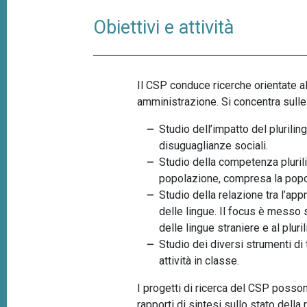
p
n
Obiettivi e attività
a
c
i
n
p
e
a
Il CSP conduce ricerche orientate all
l
amministrazione. Si concentra sull
e
Studio dell’impatto del plurili
disuguaglianze sociali.
Studio della competenza plurili
popolazione, compresa la popo
Studio della relazione tra l’app
delle lingue. Il focus è messo 
delle lingue straniere e al pluri
Studio dei diversi strumenti di 
attività in classe.
I progetti di ricerca del CSP posson
rapporti di sintesi sullo stato dell