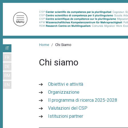
S
a
l
t
a
a
B
l
Home
Chi Siamo
IT
r
c
FR
o
i
Chi siamo
n
DE
c
t
RM
i
e
Obiettivi e attività
EN
n
o
Organizzazione
u
l
t
Il programma di ricerca 2025-2028
e
o
Valutazioni del CSP
d
p
Istituzioni partner
r
i
i